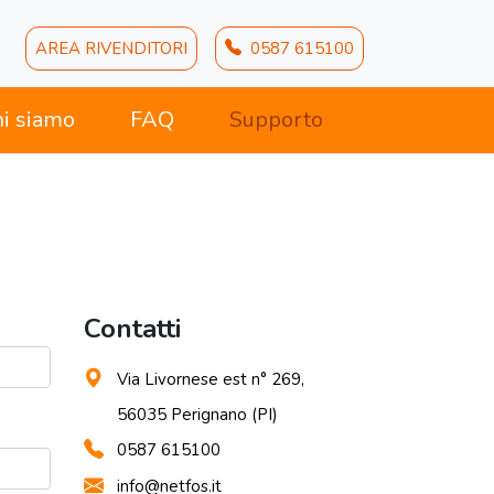
AREA RIVENDITORI
0587 615100
i siamo
FAQ
Supporto
Contatti
Via Livornese est n° 269,
56035 Perignano (PI)
0587 615100
info@netfos.it