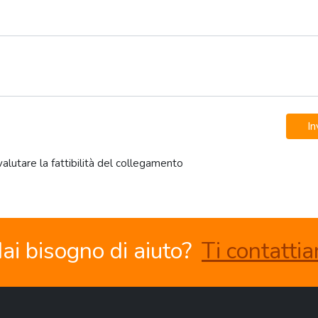
In
 valutare la fattibilità del collegamento
ai bisogno di aiuto?
Ti contatti